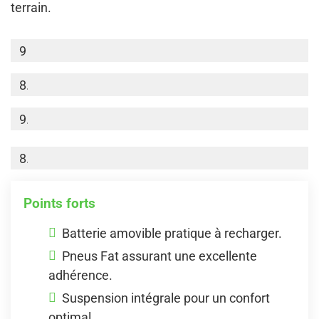
terrain.
PERFORMANCE
9
AUTONOMIE
8.5
CONFORT
9.5
ÉQUIPEMENT
8.5
Points forts
Batterie amovible pratique à recharger.
Pneus Fat assurant une excellente
adhérence.
Suspension intégrale pour un confort
optimal.