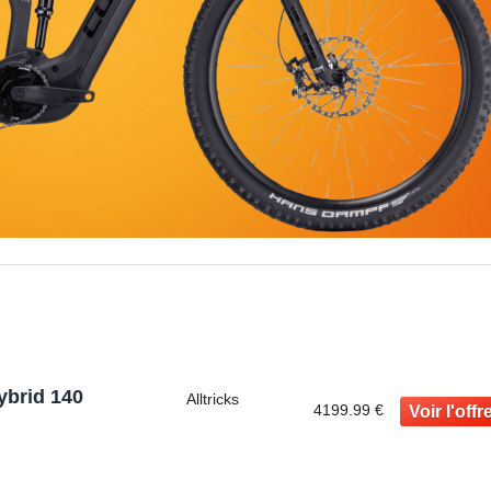
ybrid 140
Alltricks
4199.99 €