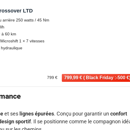
rossover LTD
 arrière 250 watts / 45 Nm
 Wh
0 à 60 km
Microshift 1 × 7 vitesses
e hydraulique
799 €
ormance
se
et ses
lignes épurées
. Conçu pour garantir un
confort
design sportif
. Il se positionne comme le compagnon idé
ou sur les chemins.