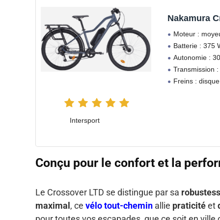
Nakamura C
Moteur : moyeu
Batterie : 375
Autonomie : 3
Transmission : 
Freins : disqu
Intersport
Conçu pour le confort et la perf
Le Crossover LTD se distingue par sa
robustes
maximal
, ce
vélo tout-chemin
allie
praticité
et
pour toutes vos escapades, que ce soit en ville 