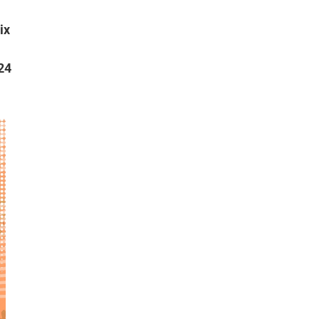
ix
 24