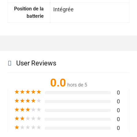
Position de la
Intégrée
batterie
User Reviews
0.0
hors de 5
★
★
★
★
★
0
★
★
★
★
★
0
★
★
★
★
★
0
★
★
★
★
★
0
★
★
★
★
★
0