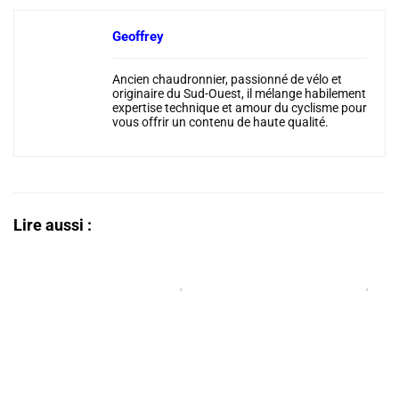
prématurée, sensation de lourdeur,
mauvaise tenue de route.
Geoffrey
Sur-gonflage
: perte d’adhérence,
Ancien chaudronnier, passionné de vélo et
inconfort, vibrations, risque de
originaire du Sud-Ouest, il mélange habilement
déjantage ou d’endommagement de la
expertise technique et amour du cyclisme pour
vous offrir un contenu de haute qualité.
jante.
Lire aussi :