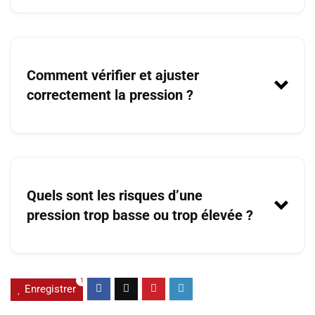
1 bar = 14,5 PSI
Comment vérifier et ajuster
5 bar = 72,5 PSI
correctement la pression ?
7 bar = 101,5 PSI
Quels sont les risques d’une
pression trop basse ou trop élevée ?
1
Enregistrer
Sous-gonflage
: crevaisons, usure