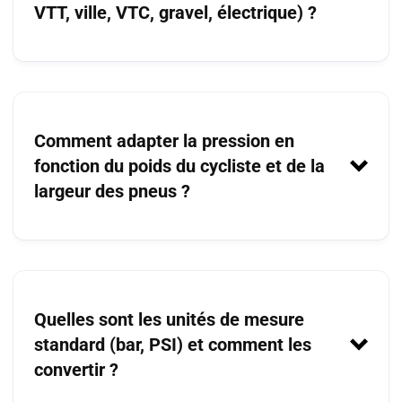
VTT, ville, VTC, gravel, électrique) ?
Route
: entre 5,5 et 8 bar (80–120 PSI)
Comment adapter la pression en
VTT
: entre 2 et 3,5 bar (30–50 PSI)
fonction du poids du cycliste et de la
Ville/VTC
: entre 3,5 et 5 bar (50–70
largeur des pneus ?
PSI)
Gravel
: entre 3,5 et 5 bar (50–70 PSI)
Électrique/Cargo
: ajoutez 10 % aux
pressions standard
Quelles sont les unités de mesure
standard (bar, PSI) et comment les
convertir ?