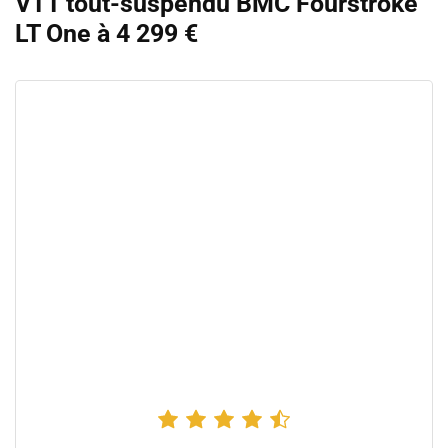
VTT tout-suspendu BMC Fourstroke
LT One à 4 299 €