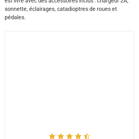
est livré avec des accessoires inclus : chargeur 2A,
sonnette, éclairages, catadioptres de roues et
pédales.