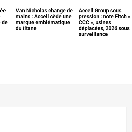
vée
Van Nicholas change de
Accell Group sous
e
mains : Accell cède une
pression : note Fitch «
e de
marque emblématique
CCC », usines
du titane
déplacées, 2026 sous
surveillance