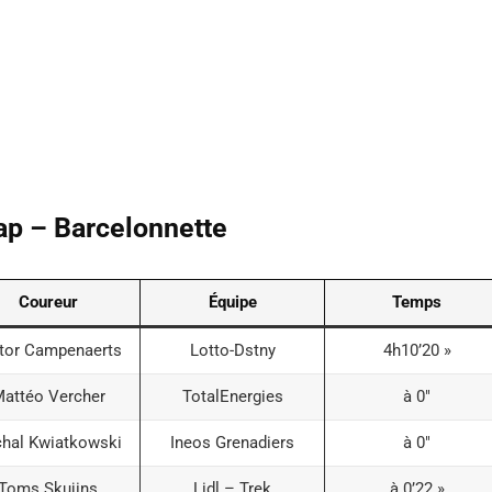
ap – Barcelonnette
Coureur
Équipe
Temps
tor Campenaerts
Lotto-Dstny
4h10’20 »
attéo Vercher
TotalEnergies
à 0″
hal Kwiatkowski
Ineos Grenadiers
à 0″
Toms Skujins
Lidl – Trek
à 0’22 »