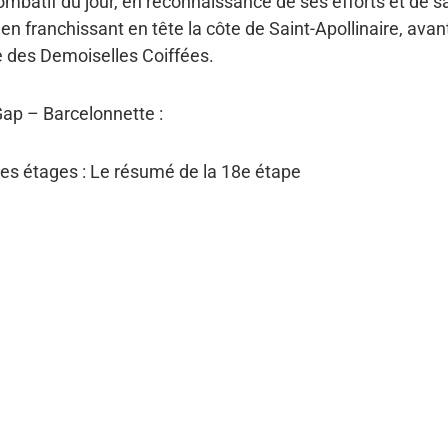
mbatif du jour, en reconnaissance de ses efforts et de s
n franchissant en tête la côte de Saint-Apollinaire, avan
te des Demoiselles Coiffées.
 Gap – Barcelonnette :