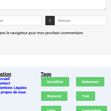
ans le navigateur pour mon prochain commentaire.
ation
Tags
ccueil
Decathlon
Nakamura
ontact
entions Légales
 propos de nous
Wayscral
Trek
Cube
Cannondale