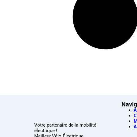
Navig
A
C
M
Votre partenaire de la mobilité
À
électrique !
Meilleur Vélo Électrique