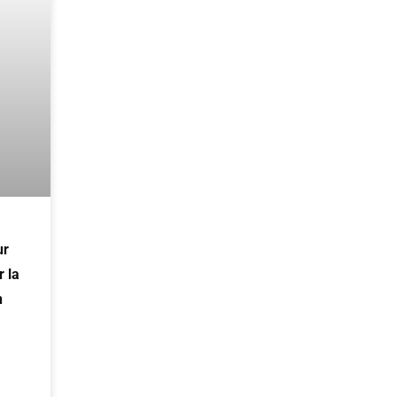
ur
 la
n