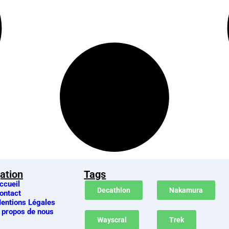
ation
Tags
ccueil
Decathlon
Nakamura
ontact
entions Légales
 propos de nous
Wayscral
Trek